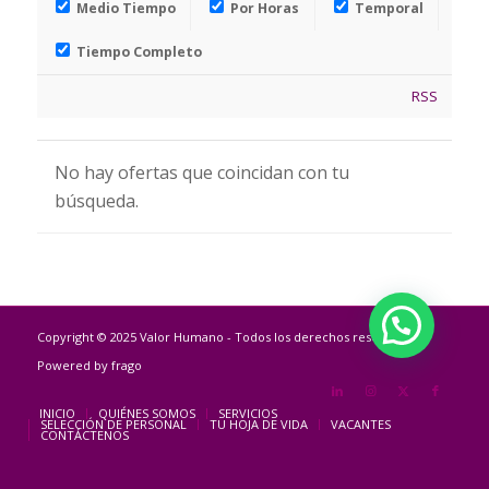
Medio Tiempo
Por Horas
Temporal
Tiempo Completo
RSS
No hay ofertas que coincidan con tu
búsqueda.
Copyright © 2025 Valor Humano - Todos los derechos reservados |
Powered by
frago
INICIO
QUIÉNES SOMOS
SERVICIOS
SELECCIÓN DE PERSONAL
TU HOJA DE VIDA
VACANTES
CONTÁCTENOS