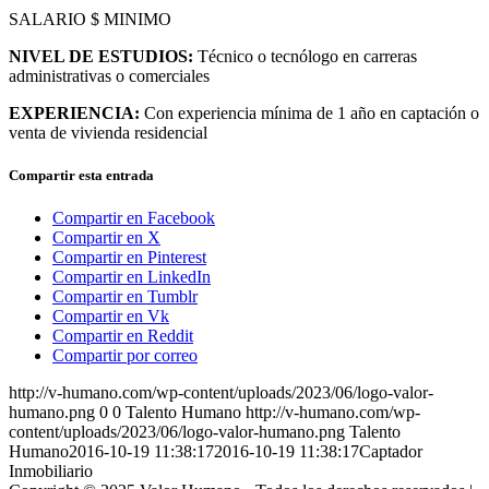
SALARIO $ MINIMO
NIVEL DE ESTUDIOS:
Técnico o tecnólogo en carreras
administrativas o comerciales
EXPERIENCIA:
Con experiencia mínima de 1 año en captación o
venta de vivienda residencial
Compartir esta entrada
Compartir en Facebook
Compartir en X
Compartir en Pinterest
Compartir en LinkedIn
Compartir en Tumblr
Compartir en Vk
Compartir en Reddit
Compartir por correo
http://v-humano.com/wp-content/uploads/2023/06/logo-valor-
humano.png
0
0
Talento Humano
http://v-humano.com/wp-
content/uploads/2023/06/logo-valor-humano.png
Talento
Humano
2016-10-19 11:38:17
2016-10-19 11:38:17
Captador
Inmobiliario